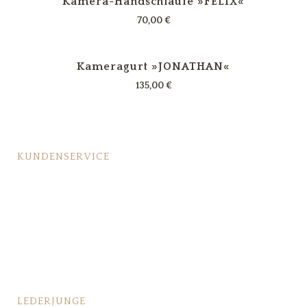
Kamera-Handschlaufe »FELIX«
70,00
€
Kameragurt »JONATHAN«
135,00
€
KUNDENSERVICE
Lederpflege
Fragen & Antworten
Bestellvorgang
Großbestellung/Geschäftskunden
LEDERJUNGE