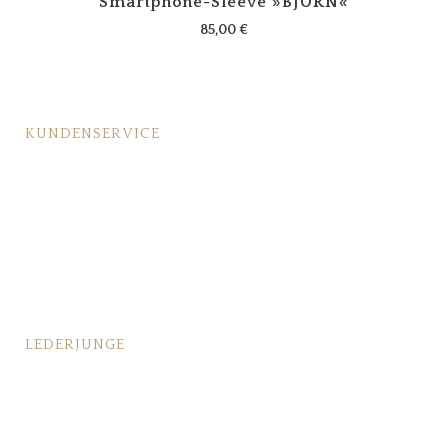
Smartphone-Sleeve »BJÖRN«
85,00
€
KUNDENSERVICE
Lederpflege
Fragen & Antworten
Bestellvorgang
Großbestellung/Geschäftskunden
LEDERJUNGE
Das passiert vor Deiner Bestellung
Das passiert nach Deiner Bestellung
Pressebereich