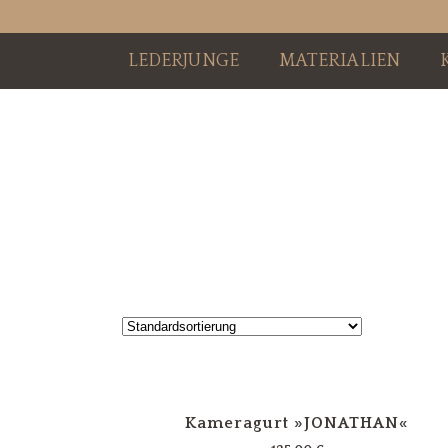
LEDERJUNGE
MATERIALIEN
Kameragurt »JONATHAN«