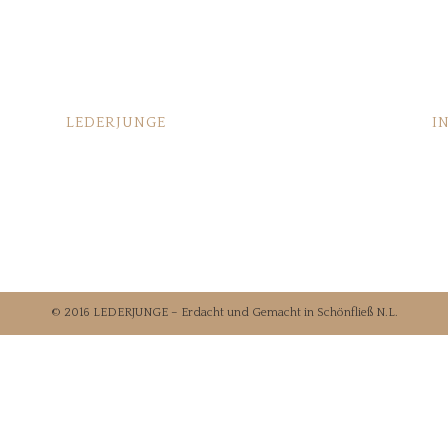
LEDERJUNGE
I
Das passiert vor Deiner Bestellung
Za
Das passiert nach Deiner Bestellung
Wi
Pressebereich
I
Händlerkontakt
Da
© 2016 LEDERJUNGE – Erdacht und Gemacht in Schönfließ N.L.