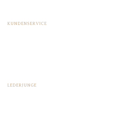
KUNDENSERVICE
Lederpflege
Fragen & Antworten
Bestellvorgang
Großbestellung/Geschäftskunden
LEDERJUNGE
Das passiert vor Deiner Bestellung
Das passiert nach Deiner Bestellung
Pressebereich
Händlerkontakt