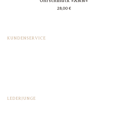
Ohrschmuck »ANN«
28,00
€
KUNDENSERVICE
Lederpflege
Fragen & Antworten
Bestellvorgang
Großbestellung/Geschäftskunden
LEDERJUNGE
Das passiert vor Deiner Bestellung
Das passiert nach Deiner Bestellung
Pressebereich